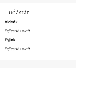
Tudástár
Videók
Fejlesztés alatt
Fájlok
Fejlesztés alatt
Feliratkozás hírlevélre
email cím