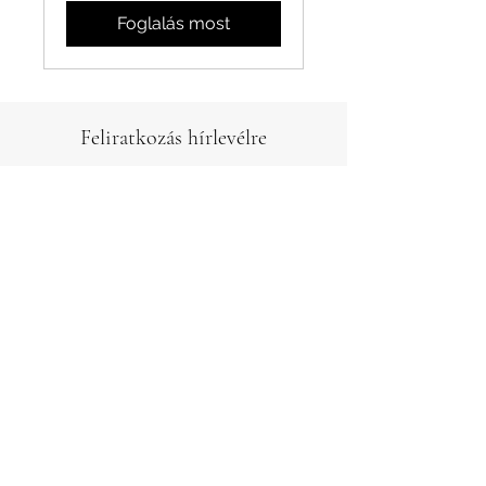
Foglalás most
Feliratkozás hírlevélre
email cím
Küldés
Dr. Dittrich Ernő
oktatói felület
©2025