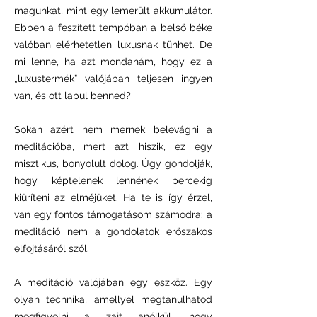
magunkat, mint egy lemerült akkumulátor.
Ebben a feszített tempóban a belső béke
valóban elérhetetlen luxusnak tűnhet. De
mi lenne, ha azt mondanám, hogy ez a
„luxustermék” valójában teljesen ingyen
van, és ott lapul benned?
Sokan azért nem mernek belevágni a
meditációba, mert azt hiszik, ez egy
misztikus, bonyolult dolog. Úgy gondolják,
hogy képtelenek lennének percekig
kiüríteni az elméjüket. Ha te is így érzel,
van egy fontos támogatásom számodra: a
meditáció nem a gondolatok erőszakos
elfojtásáról szól.
A meditáció valójában egy eszköz. Egy
olyan technika, amellyel megtanulhatod
megfigyelni a zajt anélkül, hogy