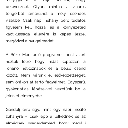
belevesznél. Olyan, mintha a viharos
tengerből lemerülnél a mély, csendes
vizekbe. Csak napi néhány perc tudatos
figyelem kell hozzá, és a környezeted
kaotikussága ellenére is képes leszel
megőrizni a nyugalmadat.
A Béke Meditáció programot pont azért
hoztuk létre, hogy hidat képezzen a
rohanó hétköznapok és a belső csend
között. Nem várunk el előképzettséget,
sem órákon át tartó fegyelmet. Egyszerű,
gyakorlatias lépésekkel vezetünk be a
jelenlét élményébe.
Gondolj erre úgy, mint egy napi frissítő
zuhanyra – csak épp a lelkednek és az
elmédnek. Megérdemled, hogy megállj