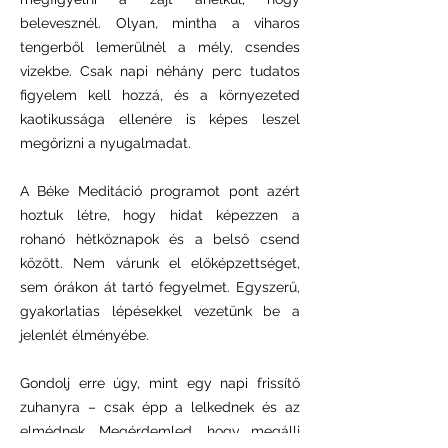
belevesznél. Olyan, mintha a viharos
tengerből lemerülnél a mély, csendes
vizekbe. Csak napi néhány perc tudatos
figyelem kell hozzá, és a környezeted
kaotikussága ellenére is képes leszel
megőrizni a nyugalmadat.
A Béke Meditáció programot pont azért
hoztuk létre, hogy hidat képezzen a
rohanó hétköznapok és a belső csend
között. Nem várunk el előképzettséget,
sem órákon át tartó fegyelmet. Egyszerű,
gyakorlatias lépésekkel vezetünk be a
jelenlét élményébe.
Gondolj erre úgy, mint egy napi frissítő
zuhanyra – csak épp a lelkednek és az
elmédnek. Megérdemled, hogy megállj