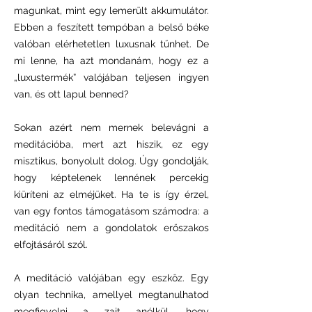
magunkat, mint egy lemerült akkumulátor.
Ebben a feszített tempóban a belső béke
valóban elérhetetlen luxusnak tűnhet. De
mi lenne, ha azt mondanám, hogy ez a
„luxustermék” valójában teljesen ingyen
van, és ott lapul benned?
Sokan azért nem mernek belevágni a
meditációba, mert azt hiszik, ez egy
misztikus, bonyolult dolog. Úgy gondolják,
hogy képtelenek lennének percekig
kiüríteni az elméjüket. Ha te is így érzel,
van egy fontos támogatásom számodra: a
meditáció nem a gondolatok erőszakos
elfojtásáról szól.
A meditáció valójában egy eszköz. Egy
olyan technika, amellyel megtanulhatod
megfigyelni a zajt anélkül, hogy