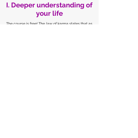
I. Deeper understanding of
your life
The course is free! The law of karma states that as
much value as you receive, you must return it if
you do not want to become energetically
indebted to another person. So you only need to
pay at the end of the course and as much as the
service is worth to you. When applying for the
course, you need to pay a booking fee of HUF
25,000 so that we can see that you are serious
about it.
I am applying for the course!
I. Deeper understanding of
your life
The course is free! The law of karma states that as
much value as you receive, you must return it if you