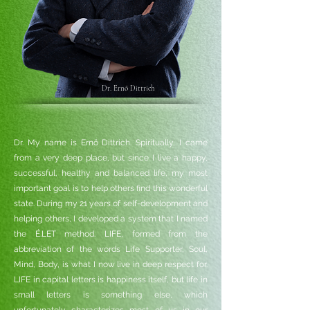
Dr. Ernő Dittrich
Dr. My name is Ernő Dittrich.
Spiritually, I came
from a very deep place, but since I live a happy,
successful, healthy and balanced life, my most
important goal is to help others find this wonderful
state. During my 21 years of self-development and
helping others, I developed a system that I named
the É.LET method. LIFE, formed from the
abbreviation of the words Life Supporter, Soul,
Mind, Body, is what I now live in deep respect for.
LIFE in capital letters is happiness itself, but life in
small letters is something else, which