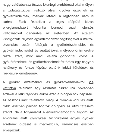
hogy valójában az összes jelenlegi problémád okai mélyen
a tudatalattidban rejtőző olyan gyökér érzelmek és
gyökérhiedelmek, melyek létéről a legtöbben nem is
tudnak. Ezek feloldása a teljes ráépülő káros
energiarendszert lebontja benned, ezzel jelentős
változásokat generálva az életedben. Az általam
kidolgozott teljesen egyedi módszer segítségével a mikro-
elvonulás során feltárjuk a gyökérérzelmeidet és
gyökérhiedelmeidet és ezáltal jóval mélyebb önismeretre
teszel szert, mint arról valaha gondoltál volna. A
gyökérérzelmek és gyökérhiedelmek feltárása egy nagyon
hatékony és fontos lépése életünk jobbá tételének, és
rezgésünk emelésének.
A gyökér érzelmekről és gyökérhiedelmekről
ide
kattintva
találhasz egy részletes cikket (ha bővebben
érdekel a lelki fejlődés, akkor ezen a blogon sok népszerű
és hasznos írást találhatsz még). A mikro-elvonulás alatt
több esetben párban fogtok dolgozni az útmutatásaim
szerint, de a folyamatot ellenőrizni-támogatni fogom. Az
elvonulás alatt gyógyítási technikákkal egyes gyökér
érzelmek oldását is megkezdjük, szerencsés esetben
elvégezzük.